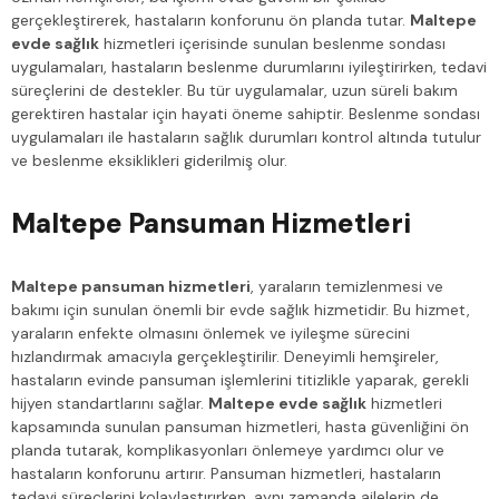
gerçekleştirerek, hastaların konforunu ön planda tutar.
Maltepe
evde sağlık
hizmetleri içerisinde sunulan beslenme sondası
uygulamaları, hastaların beslenme durumlarını iyileştirirken, tedavi
süreçlerini de destekler. Bu tür uygulamalar, uzun süreli bakım
gerektiren hastalar için hayati öneme sahiptir. Beslenme sondası
uygulamaları ile hastaların sağlık durumları kontrol altında tutulur
ve beslenme eksiklikleri giderilmiş olur.
Maltepe Pansuman Hizmetleri
Maltepe pansuman hizmetleri
, yaraların temizlenmesi ve
bakımı için sunulan önemli bir evde sağlık hizmetidir. Bu hizmet,
yaraların enfekte olmasını önlemek ve iyileşme sürecini
hızlandırmak amacıyla gerçekleştirilir. Deneyimli hemşireler,
hastaların evinde pansuman işlemlerini titizlikle yaparak, gerekli
hijyen standartlarını sağlar.
Maltepe evde sağlık
hizmetleri
kapsamında sunulan pansuman hizmetleri, hasta güvenliğini ön
planda tutarak, komplikasyonları önlemeye yardımcı olur ve
hastaların konforunu artırır. Pansuman hizmetleri, hastaların
tedavi süreçlerini kolaylaştırırken, aynı zamanda ailelerin de