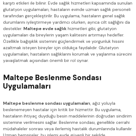
karşıtı etkileri ile bilinir. Evde sağlık hizmetleri kapsamında sunulan
glutatyon uygulamaları, hastaların evinde uzman sağlık personeli
tarafından gerçekleştirilir. Bu uygulama, hastaların genel sağlık
durumlarını iyileştirmeye yardımcı olurken, ayrıca cilt sağlığını da
destekler.
Maltepe evde sağlık
hizmetleri gibi, glutatyon
uygulamaları da bireylerin yaşam kalitesini artırmayı hedefler.
Özellikle bağışıklık sistemini güçlendirmek ve yorgunluk hissini
azaltmak isteyen bireyler için oldukça faydalıdır. Glutatyon
uygulamaları, hastaların sağlıklarını korumak ve yaşlanma sürecini
yavaşlatmak açısından önemli bir rol oynar.
Maltepe Beslenme Sondası
Uygulamaları
Maltepe beslenme sondası uygulamaları
, ağız yoluyla
beslenemeyen hastalar için kritik bir hizmettir. Bu uygulama,
hastaların ihtiyaç duyduğu besin maddelerinin doğrudan sindirim
sistemine verilmesini sağlar. Beslenme sondası, genellikle cerrahi
müdahaleler sonrası veya ilerlemiş hastalık durumlarında kullanılır.
Uzman hemşireler, bu işlemi evde güvenli bir şekilde